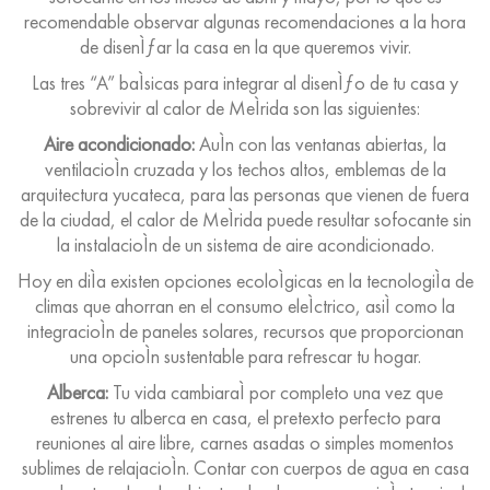
recomendable observar algunas recomendaciones a la hora
de disenÌƒar la casa en la que queremos vivir.
Las tres “A” baÌsicas para integrar al disenÌƒo de tu casa y
sobrevivir al calor de MeÌrida son las siguientes:
Aire acondicionado:
AuÌn con las ventanas abiertas, la
ventilacioÌn cruzada y los techos altos, emblemas de la
arquitectura yucateca, para las personas que vienen de fuera
de la ciudad, el calor de MeÌrida puede resultar sofocante sin
la instalacioÌn de un sistema de aire acondicionado.
Hoy en diÌa existen opciones ecoloÌgicas en la tecnologiÌa de
climas que ahorran en el consumo eleÌctrico, asiÌ como la
integracioÌn de paneles solares, recursos que proporcionan
una opcioÌn sustentable para refrescar tu hogar.
Alberca:
Tu vida cambiaraÌ por completo una vez que
estrenes tu alberca en casa, el pretexto perfecto para
reuniones al aire libre, carnes asadas o simples momentos
sublimes de relajacioÌn. Contar con cuerpos de agua en casa