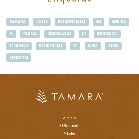
TAMARA
LOTES
RESIDENCIALES
EN
MERIDA
M
PAREJA
RESIDENCIAS
DE
INVERSION
TERRENOS
RESIDENCIAL
TE
VIVIR
RESID
RESIDENCI
>
Inicio
>
Ubicación
>
Lotes