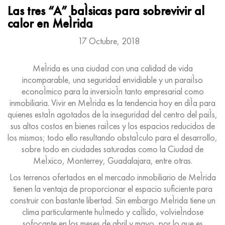
Las tres “A” baÌsicas para sobrevivir al
calor en MeÌrida
17 Octubre, 2018
MeÌrida es una ciudad con una calidad de vida
incomparable, una seguridad envidiable y un paraiÌso
econoÌmico para la inversioÌn tanto empresarial como
inmobiliaria. Vivir en MeÌrida es la tendencia hoy en diÌa para
quienes estaÌn agotados de la inseguridad del centro del paiÌs,
sus altos costos en bienes raiÌces y los espacios reducidos de
los mismos; todo ello resultando obstaÌculo para el desarrollo,
sobre todo en ciudades saturadas como la Ciudad de
MeÌxico, Monterrey, Guadalajara, entre otras.
Los terrenos ofertados en el mercado inmobiliario de MeÌrida
tienen la ventaja de proporcionar el espacio suficiente para
construir con bastante libertad. Sin embargo MeÌrida tiene un
clima particularmente huÌmedo y caÌlido, volvieÌndose
sofocante en los meses de abril y mayo, por lo que es