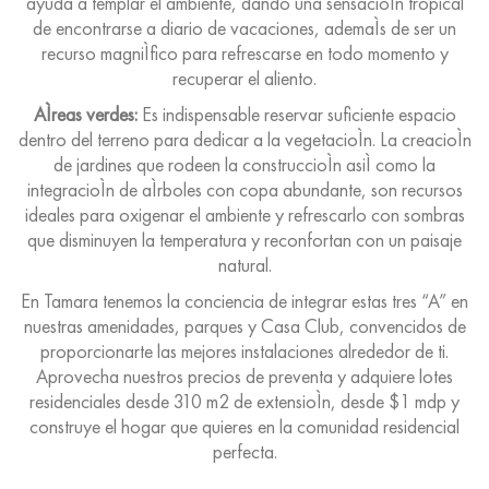
ayuda a templar el ambiente, dando una sensacioÌn tropical
de encontrarse a diario de vacaciones, ademaÌs de ser un
recurso magniÌfico para refrescarse en todo momento y
recuperar el aliento.
AÌreas verdes:
Es indispensable reservar suficiente espacio
dentro del terreno para dedicar a la vegetacioÌn. La creacioÌn
de jardines que rodeen la construccioÌn asiÌ como la
integracioÌn de aÌrboles con copa abundante, son recursos
ideales para oxigenar el ambiente y refrescarlo con sombras
que disminuyen la temperatura y reconfortan con un paisaje
natural.
En Tamara tenemos la conciencia de integrar estas tres “A” en
nuestras amenidades, parques y Casa Club, convencidos de
proporcionarte las mejores instalaciones alrededor de ti.
Aprovecha nuestros precios de preventa y adquiere lotes
residenciales desde 310 m2 de extensioÌn, desde $1 mdp y
construye el hogar que quieres en la comunidad residencial
perfecta.