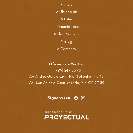
>
Inicio
>
Ubicación
>
Lotes
>
Amenidades
>
Plan Maestro
>
Blog
>
Contacto
Oficinas de Ventas:
T.(999) 249 68 78
Av. Andrés García Lavín, No. 334 entre 41 y 43
Col. San Antonio Cucul. Mérida, Yuc. C.P. 97139
Síguenos en: