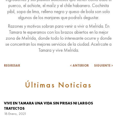
puerco, el achiote, el maiÌz y el chile habanero. Cochinita
pibil, sopa de lima, relleno negro y queso de bola son solo
algunos de los manjares que podraÌs degustar.
Razones y motivos sobran para venir a vivir a MeÌrida. En
Tamara te esperamos con los brazos abiertos en la mejor
zona de MeÌrida, donde todo lo interesante ocurre y donde
se concentran los mejores servicios de la ciudad. AceÌrcate a
Tamara y vive MeÌrida.
REGRESAR
< ANTERIOR
SIGUIENTE >
Últimas Noticias
VIVE EN TAMARA UNA VIDA SIN PRISAS NI LARGOS
TRAYECTOS
18 Enero, 2021