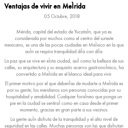
Ventajas de vivir en MeÌrida
05 Octubre, 2018
Mérida, capital del estado de YucataÌn, que ya es
considerada por muchos como el centro del sureste
mexicano, es una de las pocas ciudades en MeÌxico en la que
auÌn se respira tranquilidad diÌa con diÌa.
La paz que se vive en eÌsta ciudad, asiÌ como la belleza de sus
calles, su arquitectura y su exquisito acervo gastronoÌmico, ha
convertido a MeÌrida en el blanco ideal para vivir.
El primer motivo por el que deberiÌas de mudarte a MeÌrida es
por su gente; los meridanos son personas conocidas por su
hospitalidad y amabilidad. Cualquier foraÌneo que ponga un
pie en la ciudad se sentiraÌ como en casa desde el primer
momento, gracias en gran parte a sus vecinos.
La gente auÌn disfruta de la tranquilidad y el alto nivel de
seguridad en las calles. Muchas personas son las que disfrutan