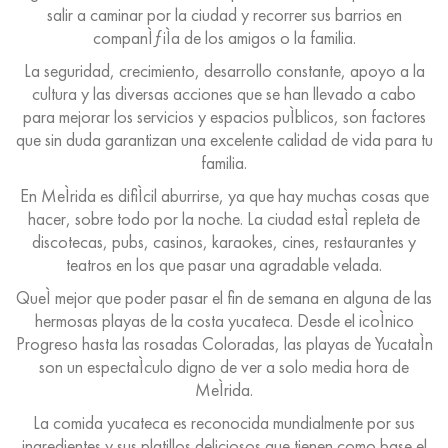
salir a caminar por la ciudad y recorrer sus barrios en
companÌƒiÌa de los amigos o la familia.
La seguridad, crecimiento, desarrollo constante, apoyo a la
cultura y las diversas acciones que se han llevado a cabo
para mejorar los servicios y espacios puÌblicos, son factores
que sin duda garantizan una excelente calidad de vida para tu
familia.
En MeÌrida es difiÌcil aburrirse, ya que hay muchas cosas que
hacer, sobre todo por la noche. La ciudad estaÌ repleta de
discotecas, pubs, casinos, karaokes, cines, restaurantes y
teatros en los que pasar una agradable velada.
QueÌ mejor que poder pasar el fin de semana en alguna de las
hermosas playas de la costa yucateca. Desde el icoÌnico
Progreso hasta las rosadas Coloradas, las playas de YucataÌn
son un espectaÌculo digno de ver a solo media hora de
MeÌrida.
La comida yucateca es reconocida mundialmente por sus
ingredientes y sus platillos deliciosos que tienen como base el